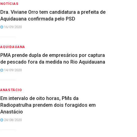
NOTÍCIAS
Dra. Viviane Orro tem candidatura a prefeita de
UIDAUANA
Aquidauana confirmada pelo PSD
quidauana tem 39 novos caso
16/09/2020
e Covid-19, mas, pelo terceiro d
eguido, não registra mortes
AQUIDAUANA
PMA prende dupla de empresários por captura
NÍBAL
20/08/2020
de pescado fora da medida no Rio Aquidauana
14/09/2020
ANASTÁCIO
Em intervalo de oito horas, PMs da
Radiopatrulha prendem dois foragidos em
Anastácio
24/08/2020