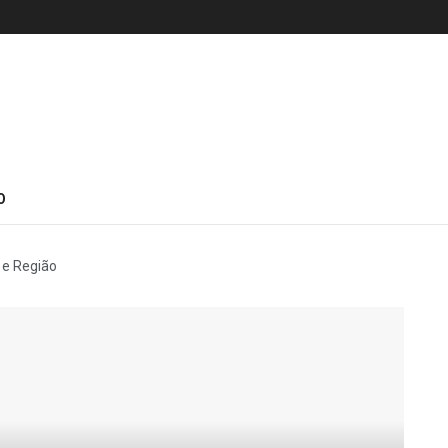
O
 e Região