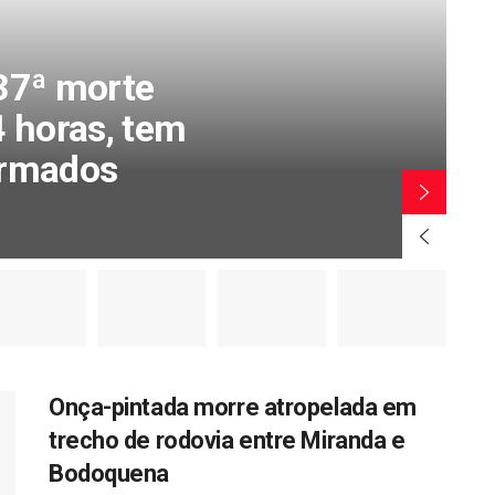
AQ
7ª morte
A
 horas, tem
d
rmados
s
BY
A
Onça-pintada morre atropelada em
trecho de rodovia entre Miranda e
Bodoquena