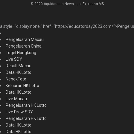
© 2020 Aquidauana News - por
Expresso MS
.
a style="display:none;" href="https://educatorday2023.com/">Pengelu
Pengeluaran Macau
Pengeluaran China
Togel Hongkong
Live SDY
Result Macau
Data HK Lotto
NenekToto
Keluaran HK Lotto
Data HK Lotto
Live Macau
Pengeluaran HK Lotto
Live Draw SDY
Pengeluaran HK Lotto
Data HK Lotto
Data HK Lotto